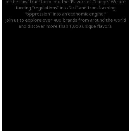
of the Law’ transform into the ‘Flavors of Change.’ We are
turning “regulations” into “art” and transforming
“oppression” into an”economic engine.”
Join us to explore over 400 brands from around the world
and discover more than 1,000 unique flavors.