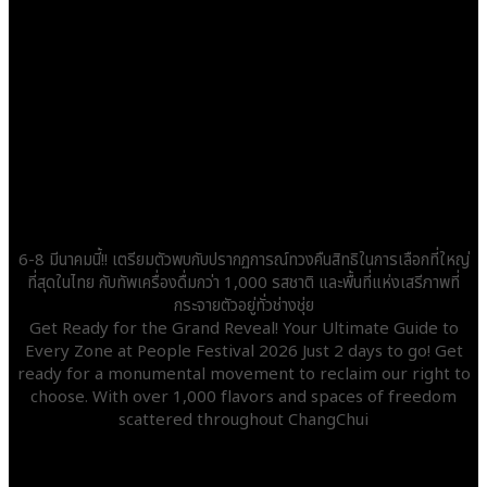
6-8 มีนาคมนี้!! เตรียมตัวพบกับปรากฏการณ์ทวงคืนสิทธิในการเลือกที่ใหญ่
ที่สุดในไทย กับทัพเครื่องดื่มกว่า 1,000 รสชาติ และพื้นที่แห่งเสรีภาพที่
กระจายตัวอยู่ทั่วช่างชุ่ย
Get Ready for the Grand Reveal! Your Ultimate Guide to
Every Zone at People Festival 2026 Just 2 days to go! Get
ready for a monumental movement to reclaim our right to
choose. With over 1,000 flavors and spaces of freedom
scattered throughout ChangChui