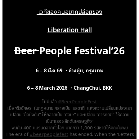
เวทีของคนอยากปล่อยของ
Liberation Hall
Beer
People Festival’26
6 – 8 มี.ค 69 ・ช่างชุ่ย, กรุงเทพ
6 – 8 March 2026 ・ChangChui, BKK
ไม่มีแล้ว
#BeerPeopleFest
เมื่อ ‘ตัวอักษร’ ในกฎหมาย กลายเป็น ‘รสชาติ’ แห่งความเปลี่ยนแปลงเรา
เปลี่ยน “ข้อบังคับ” ให้กลายเป็น “ศิลปะ” และเปลี่ยน “การกดขี่” ให้กลาย
เป็น”แรงผลักดันเศรษฐกิจ”
พบกับ 400 แบรนด์จากทั่วโลก มากกว่า 1,000 รสชาติให้คุณค้นพบ
The era of
#beerpeoplefest
has ended. When the ‘Letters