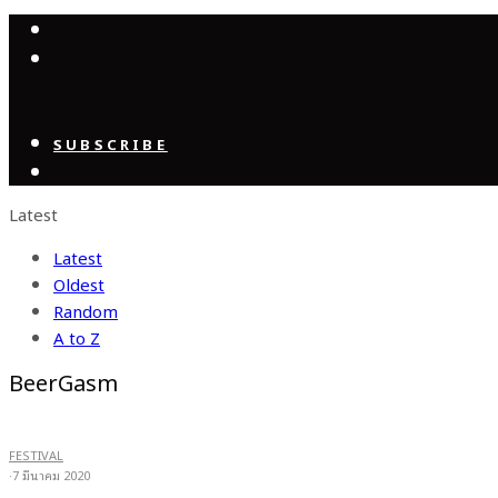
SUBSCRIBE
Latest
Latest
Oldest
Random
A to Z
BeerGasm
FESTIVAL
·
7 มีนาคม 2020