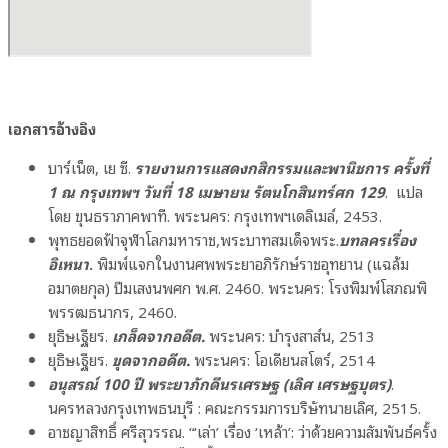
เอกสารอ้างอิง
บาร์เน็ต, เย ซี
.
รายงานการแสดงกสิกรรมและพานิชการ ครั้งที่
1 ณ กรุงเทพฯ วันที่ 18 เมษายน รัตนโกสินทร์ศก 129
. แปล
โดย ขุนธราภาคพาที. พระนคร: กรุงเทพฯเดลิเมล์, 2453.
พุทธยอดฟ้าจุฬาโลกมหาราช,พระบาทสมเด็จพระ.
บทลครเรื่อง
อิเหนา
.
พิมพ์แจกในงานศพพระยาอภิรักษ์ราชอุทยาน (แฉล้ม
อมาตยกุล) ปีมเสงนพศก พ.ศ. 2460. พระนคร: โรงพิมพ์โสภณพิ
พรรฒธนากร, 2460.
ยุธิษเฐียร.
เกล็ดจากอดีต.
พระนคร: บำรุงสาส์น, 2513
ยุธิษเฐียร.
ขุดจากอดีต.
พระนคร: โอเดียนสโตร์, 2514
อนุสรณ์ 100 ปี พระยาภักดีนรเศรษฐ (เลิศ เศรษฐบุตร)
.
นครหลวงกรุงเทพธนบุรี : คณะกรรมการบริษัทนายเลิศ, 2515.
อาชญาสิทธิ์ ศรีสุวรรณ. “‘เล่า’ เรื่อง ‘เหล้า’: ว่าด้วยความสัมพันธ์ครั้ง