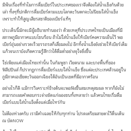
มิพ้นเรื่องที่ทำไมการดื่มเบียร์ในประเทศของเราจึงต้องใส่น้ำแข็งกันด้วย
เล่า ทั้งๆที่ปกติการดื่มเบียร์ตามแบบโลกตะวันตกจะไม่นิยมใส่น้ำแข็ง
เพราะทำให้สูญเสียรสชาติของเบียร์แท้ๆ
ประเด็นนี้มักจะมีผู้อธิบายทำนองว่า ด้วยเหตุที่ประเทศไทยเป็นเมืองที่มี
สภาพภูมิอากาศแบบโซนร้อน ถ้าไม่ใส่น้ำแข็งให้เบียร์คงความเย็นไว้ พอ
เบียร์อุ่นอย่างรวดเร็วอรรถรสก็เสื่อมลงไป อีกทั้งน้ำแข็งยังช่วยให้เบียร์เต็ม
แก้วจนเราบังเกิดความรู้สึกว่าได้ดื่มด่ำอย่างจุใจยิ่งขึ้น
ใช่เพียงแค่เมืองไทยเท่านั้น ในกัมพูชา เวียดนาม และบางพื้นที่ของ
ฟิลิปปินส์ ก็ปรากฏการดื่มเบียร์แบบใส่น้ำแข็ง ซึ่งแต่ละประเทศล้วนอยู่ใน
ภูมิภาคเอเชียตะวันออกเฉียงใต้อันเป็นเขตที่มีอากาศร้อน
อย่างไรก็ดี แม้การวิเคราะห์ข้างต้นจะพอฟังขึ้นสมเหตุสมผล หากก็ยังไม่
สามารถเผยคำตอบกระจ่างชัดแก่ผองชนทั้งหลายว่า แล้วคนไทยเริ่มดื่ม
เบียร์แบบใส่น้ำแข็งตั้งแต่เมื่อไหร่กัน
ไม่ต้องห่วงครับ เรามีคำเฉลยให้กับทุกท่าน โปรดเตรียมสายตาไว้ตื่นเต้น
ณ บัดNOW