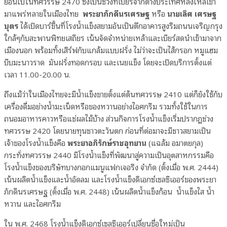
ย้อนไปในทศวรรษ 2470 ซึ่งเป็นช่วงที่เบียร์จากต่างประเทศหลั่งไหลเข้า
มาแพร่หลายในเมืองไทย
พระยาภักดีนรเศรษฐ
หรือ
นายเลิศ เศรษฐ
บุตร
ได้เปิดบาร์ขึ้นที่โรงน้ำแข็งสยามอันเป็นตึกอาคารสูงริมถนนเจริญกรุง
ใกล้ๆกับสะพานพิทยเสถียร เน้นจัดจำหน่ายเหล้าและเบียร์สดนำเข้ามาจาก
เมืองนอก พร้อมทั้งเสิร์ฟกับแกล้มแบบฝรั่ง ไม่ว่าจะเป็นไส้กรอก หมูแฮม
บีบมะนาวราด มันฝรั่งทอดกรอบ และเนยแข็ง โดยจะเปิดบริการตั้งแต่
เวลา 11.00-20.00 น.
ถึงแม้ว่าในเมืองไทยจะมีน้ำแข็งขายตั้งแต่ต้นทศวรรษ 2410 แต่ก็ยังใช้กับ
เครื่องดื่มอย่างน้ำมะเน็ดหรือของหวานอย่างไอศกรีม รวมทั้งใช้ในการ
ถนอมอาหารคาวหรือแช่ผลไม้บ้าง ส่วนกิจการโรงน้ำแข็งเริ่มปรากฏช่วง
ทศวรรษ 2420 โดยนายทุนชาวตะวันตก ก่อนที่ต่อมาจะมีชาวสยามเป็น
เจ้าของโรงน้ำแข็งคือ
พระยาอภิรักษ์ราชอุทยาน
(แฉล้ม อมาตยกุล)
กระทั่งทศวรรษ 2440 มีโรงน้ำแข็งที่พัฒนาสู่ความเป็นอุตสาหกรรมคือ
โรงน้ำแข็งของบริษัทบางกอกแมนูแฟกเจอริง จำกัด (ตั้งเมื่อ พ.ศ. 2444)
เน้นผลิตน้ำแข็งและน้ำอัดลม และโรงน้ำแข็ง
ดิเอกซ์เซลซีเออร์
ของ
พระยา
ภักดีนรเศรษฐ
(ตั้งเมื่อ พ.ศ. 2448) เน้นผลิตน้ำแข็งก้อน น้ำแข็งไส น้ำ
หวาน และไอศกรีม
ใน พ.ศ. 2468 โรงน้ำแข็งดิเอกซ์เซลซีเออร์เปลี่ยนชื่อใหม่เป็น