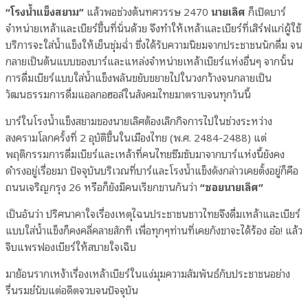
“โรงน้ำแข็งสยาม”
แล้วพอช่วงต้นทศวรรษ 2470
นายเลิศ
ก็เปิดบาร์
จำหน่ายเหล้าและเบียร์ขึ้น
ที่นั่นด้วย จึงทำให้เหล้าและเบียร์ที่เสิร์ฟแก่ผู้ใช้
บริการจะใส่น้ำแข็งให้เย็นชุ่มฉ่ำ ซึ่งได้รับความนิยมจากประชาชนนักดื่ม จน
กลายเป็นต้นแบบของบาร์และแหล่งจำหน่ายเหล้าเบียร์แห่งอื่นๆ จากนั้น
การดื่มเบียร์แบบใส่น้ำแข็งพลันขยับขยายไปในวงกว้างจนกลายเป็น
วัฒนธรรมการดื่มแอลกอฮอล์ในสังคมไทยมาตราบจนทุกวันนี้
บาร์ในโรงน้ำแข็งสยามของนายเลิศต้องเลิกกิจการไปในช่วงระหว่าง
สงครามโลกครั้งที่ 2 อุบัติขึ้นในเมืองไทย (พ.ศ. 2484-2488) แต่
พฤติกรรมการดื่มเบียร์และเหล้าที่คนไทยซึมซับมาจากบาร์แห่งนี้ยังคง
ดำรงอยู่เรื่อยมา ปัจจุบันบริเวณที่บาร์และโรงน้ำแข็งดังกล่าวเคยตั้งอยู่ก็คือ
ถนนเจริญกรุง 26 หรือก็ยังมีคนเรียกขานกันว่า
“ซอยนายเลิศ”
เป็นอันว่า ปริศนาคาใจเรื่องเหตุไฉนประชาชนชาวไทยจึงดื่มเหล้าและเบียร์
แบบใส่น้ำแข็งก็คงคลี่คลายสักที เพื่อทุกๆท่านที่เคยกังขาจะได้ร้อง อ๋อ! แล้ว
จิบแพรฟองเบียร์ให้สบายใจเฉิบ
มาย้อนรากเหง้าเรื่องเหล้าเบียร์ในแง่มุมความสัมพันธ์กับประชาชนอย่าง
รื่นรมย์นับแต่อดีตจวบจนปัจจุบัน